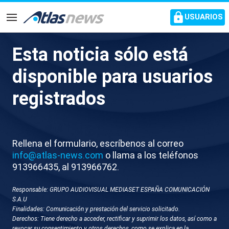
common.go-to-content
USUARIOS
Navegación
Esta noticia sólo está
X626-MADRID SANCHEZ CON
disponible para usuarios
CREADORES DIVERSIDAD
registrados
CULTURAL
Rellena el formulario, escríbenos al correo
info@atlas-news.com
o llama a los teléfonos
913966435, al 913966762.
Responsable: GRUPO AUDIOVISUAL MEDIASET ESPAÑA COMUNICACIÓN
S.A.U
Finalidades: Comunicación y prestación del servicio solicitado.
GUARDAR
DESCARGAR
Derechos: Tiene derecho a acceder, rectificar y suprimir los datos, así como a
revocar su consentimiento y otros derechos, como se explica en la