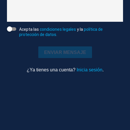
DELEGACIÓN DEL GOBIERNO
DÍA DE LA DIVERSIDAD CULTURAL
Acepta las
condiciones legales
y la
política de
protección de datos.
Más videos
ENVIAR MENSAJE
¿Ya tienes una cuenta?
Inicia sesión
.
Editado