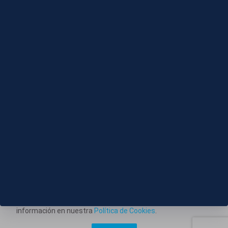
Compactado
08 AGO 2026 - 20:22
S050-DONOSTI COMIENZO SEMANA GRANDE
Este portal web utiliza cookies técnicas propias para
posibilitar la transmisión de comunicaciones entre el portal
Información corporativa
y usted, y permitir la prestación del servicio web solicitado.
También utiliza cookies para obtener estadísticas del
Aviso Legal
tráfico del sitio web. Estos tipos de cookies no requieren
Política de Privacidad
consentimiento para su instalación. Puede obtener más
información en nuestra
Política de Cookies
.
Política de Cookies