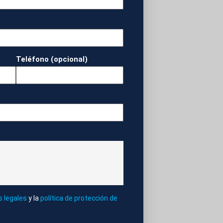
ipe VI hace dos
conquista. Momento
inar con una
 que se celebra este
Teléfono (opcional)
os entre los dos
ISTA DE AMÉRICA
s legales
y la
política de protección de