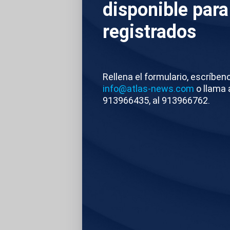
Nacional de Antrop
disponible para
días. Abusos, dijo
registrados
aplaudido desde el
imagen del rey con 
verano allí. Sería e
Rellena el formulario, escríben
países.
info@atlas-news.com
o llama 
913966435, al 913966762.
Atlas/Reuters
E
TEMAS RELACIONA
MADRID
MÉXICO
MUNDIAL
CLAUD