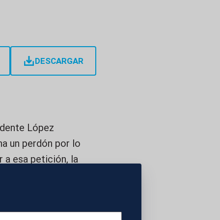
DESCARGAR
idente López
na un perdón por lo
a esa petición, la
el Ejecutivo español
o estrechando. A
 galardón al Museo