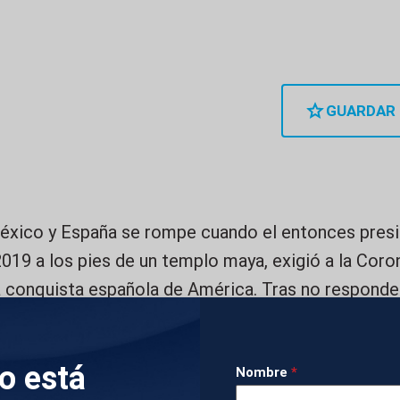
GUARDAR
México y España se rompe cuando el entonces pres
2019 a los pies de un templo maya, exigió a la Coro
 conquista española de América. Tras no responder 
 invitó a Felipe VI a su investidura. En respuesta, 
ación. Pero poco a poco esas relaciones se han id
lo está
Nombre
*
alabras de la princesa de Asturias en la entrega del