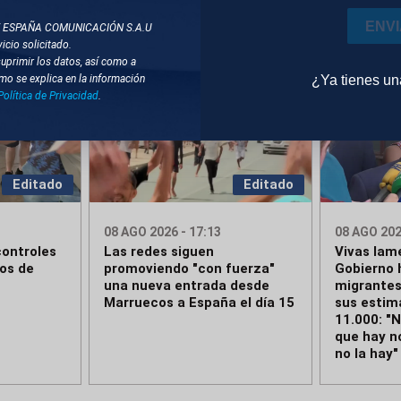
ENV
T ESPAÑA COMUNICACIÓN S.A.U
icio solicitado.
suprimir los datos, así como a
¿Ya tienes u
mo se explica en la información
Política de Privacidad
.
Editado
Editado
08 AGO 2026 - 17:13
08 AGO 202
ontroles
Las redes siguen
Vivas lam
ros de
promoviendo "con fuerza"
Gobierno 
una nueva entrada desde
migrantes
Marruecos a España el día 15
sus estim
11.000: "
que hay n
no la hay"