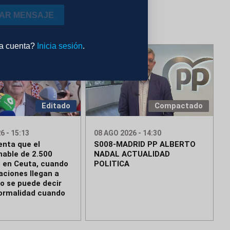
IAR MENSAJE
na cuenta?
Inicia sesión
.
Editado
Compactado
6 - 15:13
08 AGO 2026 - 14:30
enta que el
S008-MADRID PP ALBERTO
hable de 2.500
NADAL ACTUALIDAD
 en Ceuta, cuando
POLITICA
aciones llegan a
No se puede decir
ormalidad cuando