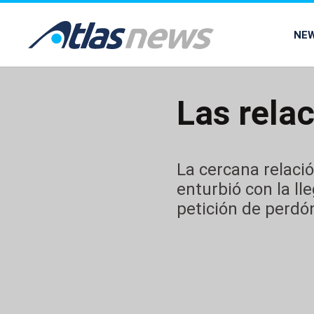
common.go-to-content
NE
Las rela
La cercana relac
enturbió con la l
petición de perdón