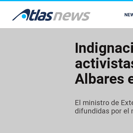
common.go-to-content
NE
Indignac
activista
Albares 
El ministro de Ex
difundidas por el m