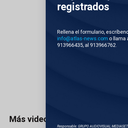
registrados
Berlín, donde se ha
José Manuel Albare
Israel. Albares ha 
que refleja el aumen
Rellena el formulario, escríben
info@atlas-news.com
o llama 
activistas detenido
913966435, al 913966762.
Atlas News
Edi
TEMAS RELACIONA
BERLÍN (ALEMANIA)
Más videos
Responsable: GRUPO AUDIOVISUAL MEDIASE