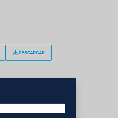
DESCARGAR
s la difusión de
vir, en las que
ados y arrodillados
ja de Gaza. Desde