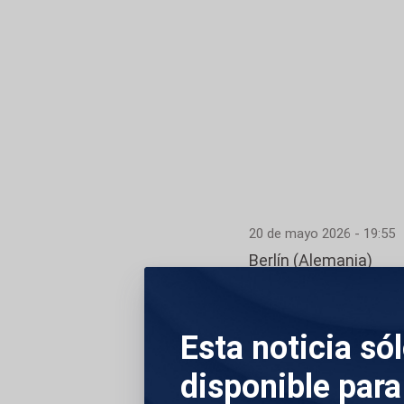
20 de mayo 2026 - 19:55
Berlín (Alemania)
El Gobierno español
unas imágenes del m
Esta noticia só
aparece caminando 
disponible para
tras la interceptaci