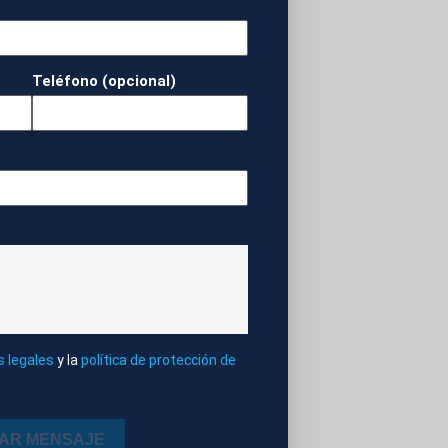
suntos Exteriores,
ulpa pública a
gno”, en un gesto
Teléfono (opcional)
 al trato a los
ZA - ISRAEL
s legales
y la
política de protección de
IAR MENSAJE