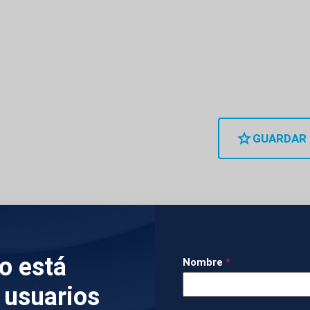
GUARDAR
 ha elevado este miércoles el tono diplomático tra
inistro de Seguridad Nacional israelí, Itamar Ben-G
lo está
Nombre
*
entre decenas de activistas internacionales espos
 usuarios
ón de una flotilla humanitaria con destino a la Fran