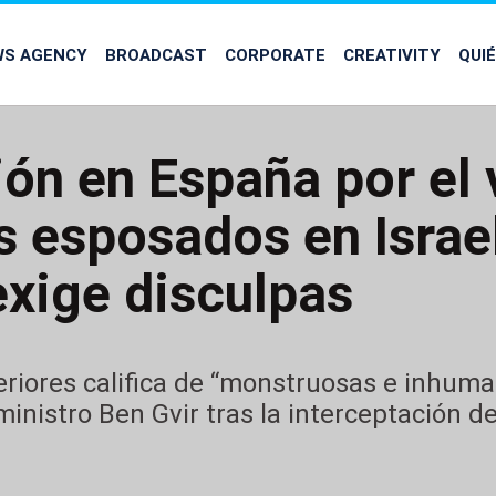
WS AGENCY
BROADCAST
CORPORATE
CREATIVITY
QUI
ión en España por el 
s esposados en Israe
exige disculpas
teriores califica de “monstruosas e inhum
inistro Ben Gvir tras la interceptación de 