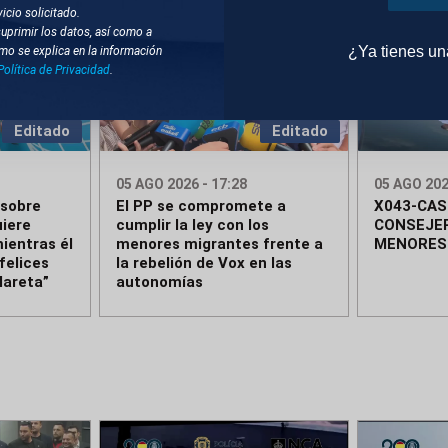
icio solicitado.
suprimir los datos, así como a
¿Ya tienes u
mo se explica en la información
Política de Privacidad
.
Editado
Editado
05 AGO 2026 - 17:28
05 AGO 202
 sobre
El PP se compromete a
X043-CA
iere
cumplir la ley con los
CONSEJE
ientras él
menores migrantes frente a
MENORES
felices
la rebelión de Vox en las
Mareta”
autonomías