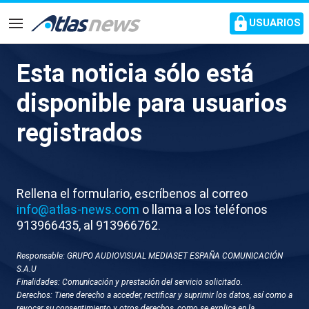
common.go-to-content
USUARIOS
Navegación
Esta noticia sólo está
Belarra: "A Pedro Sánchez
disponible para usuarios
solo le importa Pedro
registrados
Sánchez"
Lalíder podemita critica que el presidente del
Rellena el formulario, escríbenos al correo
Gobierno decida la fecha de las elecciones por
info@atlas-news.com
o llama a los teléfonos
interés personal y partidista mientras la ciudadanía
913966435, al 913966762.
sufre los efectos de la crisis económica
Responsable: GRUPO AUDIOVISUAL MEDIASET ESPAÑA COMUNICACIÓN
S.A.U
Finalidades: Comunicación y prestación del servicio solicitado.
Derechos: Tiene derecho a acceder, rectificar y suprimir los datos, así como a
revocar su consentimiento y otros derechos, como se explica en la