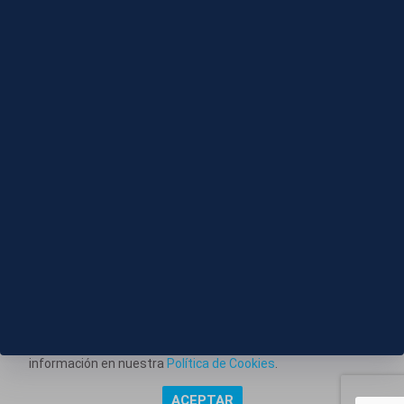
Compactado
08 AGO 2026 - 14:17
S011-BARCELONA SALIDA FC BARCELONA A UDINE
Este portal web utiliza cookies técnicas propias para
posibilitar la transmisión de comunicaciones entre el portal
Información corporativa
y usted, y permitir la prestación del servicio web solicitado.
También utiliza cookies para obtener estadísticas del
Aviso Legal
tráfico del sitio web. Estos tipos de cookies no requieren
Política de Privacidad
consentimiento para su instalación. Puede obtener más
información en nuestra
Política de Cookies
.
Política de Cookies
ACEPTAR