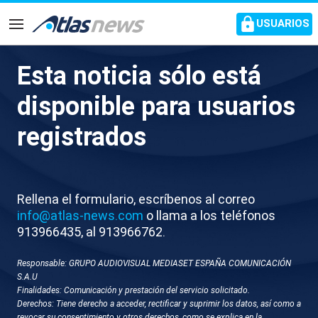
common.go-to-content
USUARIOS
Navegación
Esta noticia sólo está
V004-VENEZUELA DELCY
disponible para usuarios
FIRMA NUEVOS ACUERDOS
registrados
CON EEUU
Rellena el formulario, escríbenos al correo
info@atlas-news.com
o llama a los teléfonos
913966435, al 913966762.
Responsable: GRUPO AUDIOVISUAL MEDIASET ESPAÑA COMUNICACIÓN
S.A.U
Finalidades: Comunicación y prestación del servicio solicitado.
GUARDAR
DESCARGAR
Derechos: Tiene derecho a acceder, rectificar y suprimir los datos, así como a
revocar su consentimiento y otros derechos, como se explica en la