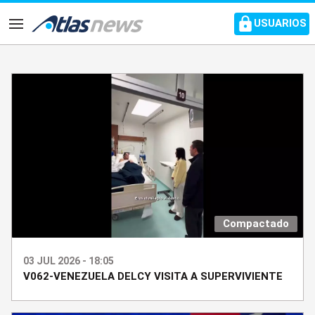
common.go-to-content
USUARIOS
Navegación
Compactado
03 JUL 2026 - 18:05
V062-VENEZUELA DELCY VISITA A SUPERVIVIENTE