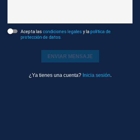
evacuación en su embajada. Y esto, mientras María
Corina Machado, desde Panamá, insiste en que
Delcy Rodríguez dejará pronto el poder.
Acepta las
condiciones legales
y la
política de
protección de datos.
Atlas/Reuters
Editado
Internacional
ENVIAR MENSAJE
1m 26s
Ambiente
¿Ya tienes una cuenta?
Inicia sesión
.
TEMAS RELACIONADOS
CARACAS (VENEZUELA)
VENEZUELA
MANIOBRAS MILITARES
EEUU
DELCY RODRÍGUEZ