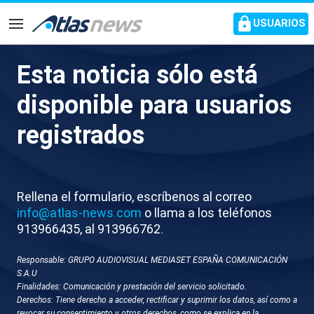
common.go-to-content
USUARIOS
Navegación
Esta noticia sólo está
EEUU realiza maniobras
disponible para usuarios
militares sobre la capital
registrados
venezolana para simular una
evacuación en su embajada
Rellena el formulario, escríbenos al correo
María Corina Machado ha dicho desde Panamá que
info@atlas-news.com
o llama a los teléfonos
Delcy Rodríguez dejará pronto el poder
913966435, al 913966762.
Responsable: GRUPO AUDIOVISUAL MEDIASET ESPAÑA COMUNICACIÓN
S.A.U
Finalidades: Comunicación y prestación del servicio solicitado.
Derechos: Tiene derecho a acceder, rectificar y suprimir los datos, así como a
revocar su consentimiento y otros derechos, como se explica en la