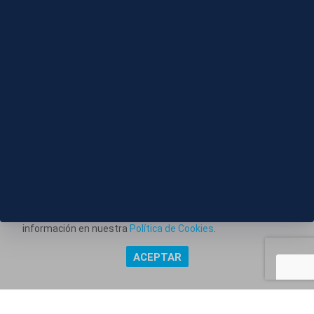
06 AGO 2026 - 16:31
J036-VALENCIA SIN BARCOS PARA VER EL ECLIPSE
Este portal web utiliza cookies técnicas propias para
posibilitar la transmisión de comunicaciones entre el portal
Información corporativa
y usted, y permitir la prestación del servicio web solicitado.
También utiliza cookies para obtener estadísticas del
Aviso Legal
tráfico del sitio web. Estos tipos de cookies no requieren
Política de Privacidad
consentimiento para su instalación. Puede obtener más
información en nuestra
Política de Cookies
.
Política de Cookies
ACEPTAR
Copyright @ Grupo Audiovisual Mediaset España Comunicación,
S.A.U