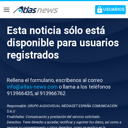
common.go-to-content
USUARIOS
Navegación
Esta noticia sólo está
Delcy defiende la apertura de
disponible para usuarios
embajadas con Estados
registrados
Unidos para “denunciar la
agresión que sufrió el pueblo
venezolano”
Rellena el formulario, escríbenos al correo
info@atlas-news.com
o llama a los teléfonos
913966435, al 913966762.
“Vamos a defender con nuestra diplomacia
bolivariana nuestra independencia y soberanía”
Responsable: GRUPO AUDIOVISUAL MEDIASET ESPAÑA COMUNICACIÓN
S.A.U
Finalidades: Comunicación y prestación del servicio solicitado.
Derechos: Tiene derecho a acceder, rectificar y suprimir los datos, así como a
revocar su consentimiento y otros derechos, como se explica en la