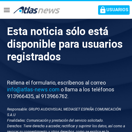
common.go-to-content
USUARIOS
Navegación
Esta noticia sólo está
J072-MALAGA REGISTRO
disponible para usuarios
TURISTICO TARDE
registrados
Rellena el formulario, escríbenos al correo
info@atlas-news.com
o llama a los teléfonos
913966435, al 913966762.
Responsable: GRUPO AUDIOVISUAL MEDIASET ESPAÑA COMUNICACIÓN
GUARDAR
DESCARGAR
S.A.U
Finalidades: Comunicación y prestación del servicio solicitado.
Derechos: Tiene derecho a acceder, rectificar y suprimir los datos, así como a
21 de mayo 2026 - 19:28
revocar su consentimiento y otros derechos, como se explica en la