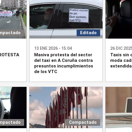
mpactado
Editado
13 ENE 2026 - 15:04
26 DIC 2025
ROTESTA
Masiva protesta del sector
Taxis sin
del taxi en A Coruña contra
moda cad
presuntos incumplimientos
extendida
de los VTC
mpactado
Compactado