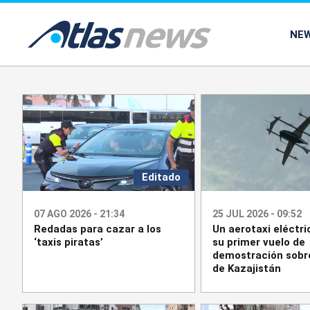
common.go-to-content
NE
Editado
07 AGO 2026 - 21:34
25 JUL 2026 - 09:52
Redadas para cazar a los
Un aerotaxi eléctri
‘taxis piratas’
su primer vuelo de
demostración sobre
de Kazajistán