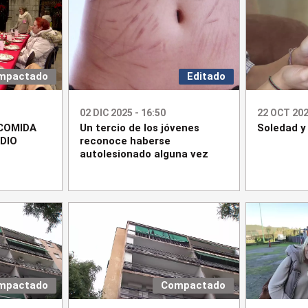
mpactado
Editado
02 DIC 2025 - 16:50
22 OCT 202
COMIDA
Un tercio de los jóvenes
Soledad y
DIO
reconoce haberse
autolesionado alguna vez
mpactado
Compactado