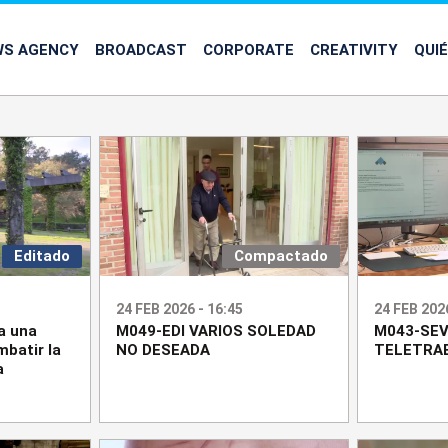
WS AGENCY
BROADCAST
CORPORATE
CREATIVITY
QUI
Editado
Compactado
24 FEB 2026 - 16:45
24 FEB 2026
a una
M049-EDI VARIOS SOLEDAD
M043-SEV
mbatir la
NO DESEADA
TELETRA
a