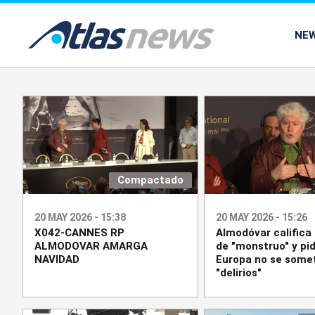
common.go-to-content
NE
Compactado
20 MAY 2026 - 15:38
20 MAY 2026 - 15:26
X042-CANNES RP
Almodóvar califica
ALMODOVAR AMARGA
de "monstruo" y pi
NAVIDAD
Europa no se somet
"delirios"