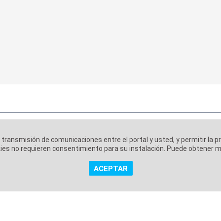
a transmisión de comunicaciones entre el portal y usted, y permitir la p
ookies no requieren consentimiento para su instalación. Puede obtener
ACEPTAR
 corporativa
Aviso Legal
Política de Privacidad
Políti
|
|
|