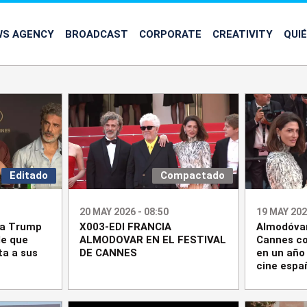
WS AGENCY
BROADCAST
CORPORATE
CREATIVITY
QUI
Editado
Compactado
20 MAY 2026 - 08:50
19 MAY 202
 a Trump
X003-EDI FRANCIA
Almodóvar
de que
ALMODOVAR EN EL FESTIVAL
Cannes co
a a sus
DE CANNES
en un año 
cine espa