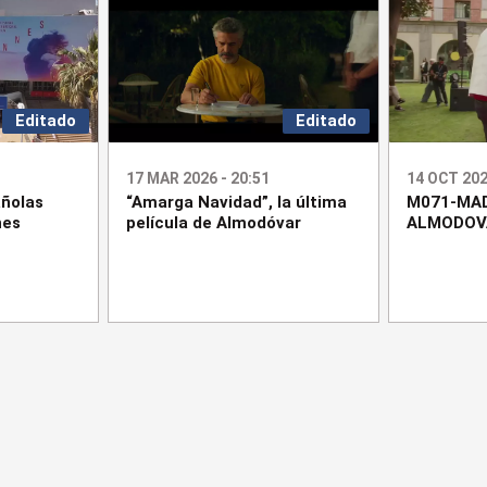
Editado
Editado
17 MAR 2026 - 20:51
14 OCT 202
añolas
“Amarga Navidad”, la última
M071-MAD
nes
película de Almodóvar
ALMODOV