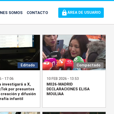
ÉNES SOMOS
CONTACTO
ÁREA DE USUARIO
Editado
Compactado
 - 17:06
10 FEB 2026 - 13:53
a investigará a X,
M026-MADRID
kTok por presuntos
DECLARACIONES ELISA
 creación y difusión
MOULIAA
afía infantil