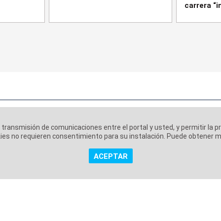
carrera “
a transmisión de comunicaciones entre el portal y usted, y permitir la p
ookies no requieren consentimiento para su instalación. Puede obtener
ACEPTAR
 corporativa
Aviso Legal
Política de Privacidad
Políti
|
|
|
Copyright @ Grupo Audiovisual Mediaset España Comunicación, S.A.U