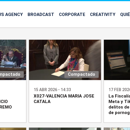
WS AGENCY
BROADCAST
CORPORATE
CREATIVITY
QUI
mpactado
Compactado
15 ABR 2026 - 14:33
17 FEB 2026
X027-VALENCIA MARIA JOSE
La Fiscalí
ICIO
CATALA
Meta y Ti
PREMO
delitos de
de pornogr