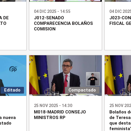
04 DIC 2025 - 14:55
04 DIC 2025
A DE
J012-SENADO
J023-CO
ATO
COMPARECENCIA BOLAÑOS
FISCAL G
COMISION
Editado
Compactado
25 NOV 2025 - 14:30
25 NOV 202
M018-MADRID CONSEJO
Bolaños d
a nueva
MINISTROS RP
de Teresa
Estado
que desta
feminista