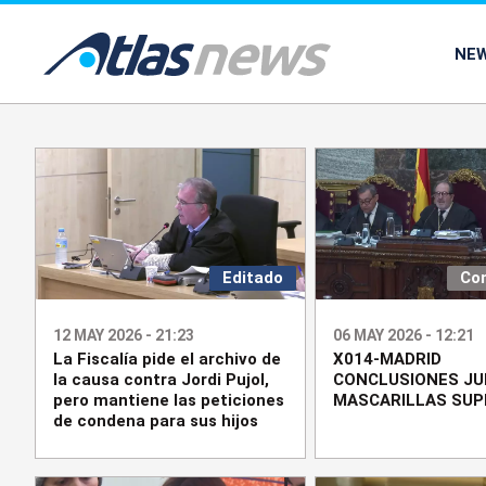
common.go-to-content
NE
Editado
Co
12 MAY 2026 - 21:23
06 MAY 2026 - 12:21
La Fiscalía pide el archivo de
X014-MADRID
la causa contra Jordi Pujol,
CONCLUSIONES JU
pero mantiene las peticiones
MASCARILLAS SU
de condena para sus hijos