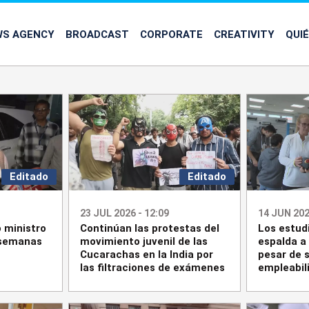
WS AGENCY
BROADCAST
CORPORATE
CREATIVITY
QUI
Editado
Editado
23 JUL 2026 - 12:09
14 JUN 202
 ministro
Continúan las protestas del
Los estud
 semanas
movimiento juvenil de las
espalda a 
Cucarachas en la India por
pesar de s
las filtraciones de exámenes
empleabil