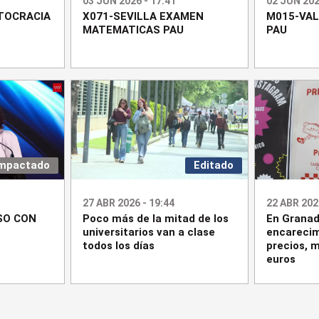
03 JUN 2026 - 17:41
02 JUN 202
TOCRACIA
X071-SEVILLA EXAMEN
M015-VAL
MATEMATICAS PAU
PAU
mpactado
Editado
27 ABR 2026 - 19:44
22 ABR 202
SO CON
Poco más de la mitad de los
En Granad
universitarios van a clase
encarecim
todos los días
precios, m
euros