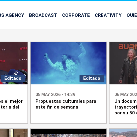
WS AGENCY
BROADCAST
CORPORATE
CREATIVITY
QUI
Editado
Editado
08 MAY 2026 - 14:39
06 MAY 202
es el mejor
Propuestas culturales para
Un docume
toria del
este fin de semana
trayector
por su 50 