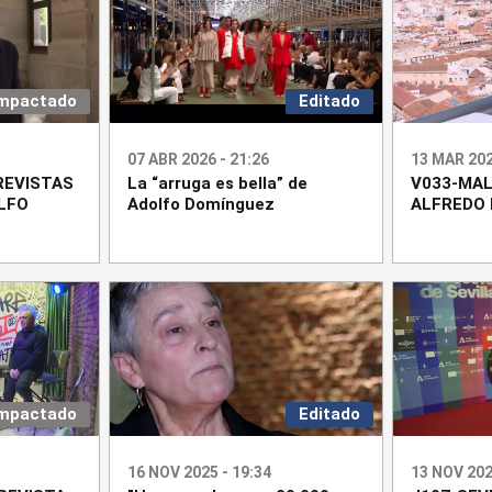
mpactado
Editado
07 ABR 2026 - 21:26
13 MAR 202
REVISTAS
La “arruga es bella” de
V033-MA
LFO
Adolfo Domínguez
ALFREDO
mpactado
Editado
16 NOV 2025 - 19:34
13 NOV 202