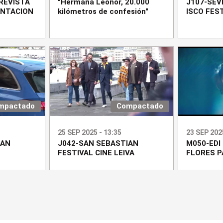
REVISTA
"Hermana Leonor, 20.000
J107-SEV
ENTACION
kilómetros de confesión"
ISCO FEST
mpactado
Compactado
25 SEP 2025 - 13:35
23 SEP 2025
IAN
J042-SAN SEBASTIAN
M050-EDI
FESTIVAL CINE LEIVA
FLORES P