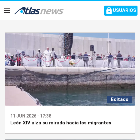
common.go-to-content
USUARIOS
Navegación
Editado
11 JUN 2026 - 17:38
León XIV alza su mirada hacia los migrantes