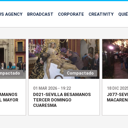
WS AGENCY
BROADCAST
CORPORATE
CREATIVITY
QUI
mpactado
Compactado
01 MAR 2026 - 19:22
18 DIC 2025
SAMANOS
D021-SEVILLA BESAMANOS
J077-SEV
EL MAYOR
TERCER DOMINGO
MACAREN
CUARESMA