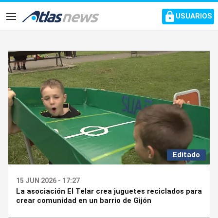
common.go-to-content
USUARIOS
Navegación
Editado
15 JUN 2026 - 17:27
La asociación El Telar crea juguetes reciclados para
crear comunidad en un barrio de Gijón