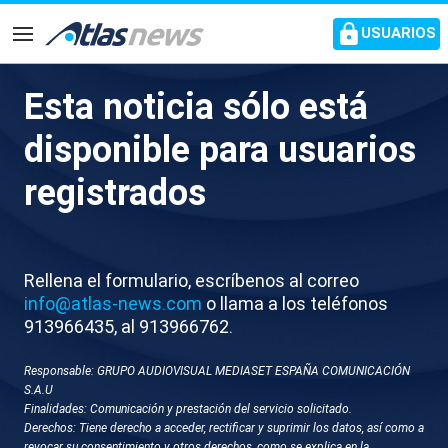
common.go-to-content
USUARIOS
Navegación
Esta noticia sólo está
X075-VARIOS CALOR TARDE
disponible para usuarios
registrados
Rellena el formulario, escríbenos al correo
info@atlas-news.com
o llama a los teléfonos
913966435, al 913966762.
GUARDAR
DESCARGAR
Responsable: GRUPO AUDIOVISUAL MEDIASET ESPAÑA COMUNICACIÓN
S.A.U
20 de mayo 2026 - 20:14
Finalidades: Comunicación y prestación del servicio solicitado.
Derechos: Tiene derecho a acceder, rectificar y suprimir los datos, así como a
Varias localizaciones
revocar su consentimiento y otros derechos, como se explica en la