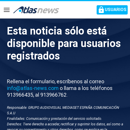
common.go-to-content
USUARIOS
Navegación
Esta noticia sólo está
X030-BARCELONA
disponible para usuarios
MANIFESTACION
registrados
PROFESORES
Rellena el formulario, escríbenos al correo
info@atlas-news.com
o llama a los teléfonos
913966435, al 913966762.
Responsable: GRUPO AUDIOVISUAL MEDIASET ESPAÑA COMUNICACIÓN
S.A.U
Finalidades: Comunicación y prestación del servicio solicitado.
GUARDAR
DESCARGAR
Derechos: Tiene derecho a acceder, rectificar y suprimir los datos, así como a
revocar su consentimiento y otros derechos, como se explica en la