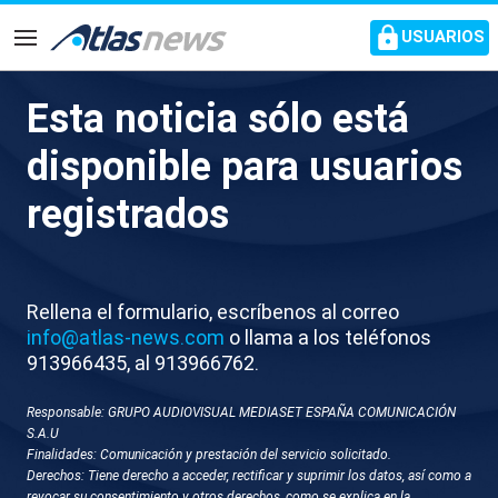
common.go-to-content
USUARIOS
Navegación
Esta noticia sólo está
V052-TENERIFE PAPA
disponible para usuarios
DESPEGUE EN FALCON
registrados
Rellena el formulario, escríbenos al correo
info@atlas-news.com
o llama a los teléfonos
913966435, al 913966762.
Responsable: GRUPO AUDIOVISUAL MEDIASET ESPAÑA COMUNICACIÓN
GUARDAR
DESCARGAR
S.A.U
Finalidades: Comunicación y prestación del servicio solicitado.
Derechos: Tiene derecho a acceder, rectificar y suprimir los datos, así como a
12 de junio 2026 - 19:48
revocar su consentimiento y otros derechos, como se explica en la