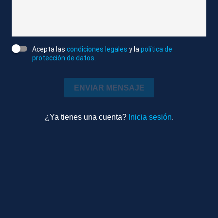
RECURSOS DE SERGI MASOLIVER
RECURSOS DE XAVIER FARRÉS. PÁRROCO DE
LA IGLESIA DE SANT FELIX
Acepta las
condiciones legales
y la
política de
protección de datos.
RECURSOS DE SERGI MASOLIVER Y XAVIER
FARRÉS
ENVIAR MENSAJE
RECURSOS DE LA IGLESIA DE SANT FELIX
¿Ya tienes una cuenta?
Inicia sesión
.
RECURSOS DE SERGI, XAVIER Y MARÍA EN LA
IGLESIA
RECURSOS DE MARÍA SERRA. PAREJA DE
SERGI
TOTALES DE SERGI MASOLIVER