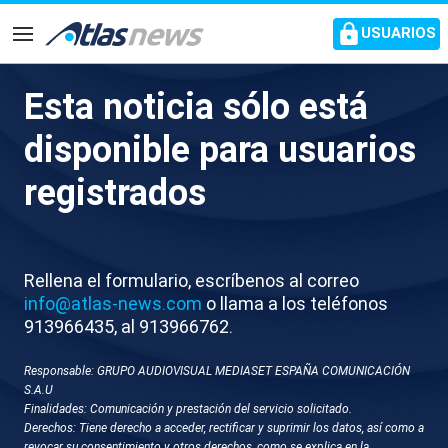
common.go-to-content
USUARIOS
Navegación
Esta noticia sólo está
V051-BARCELONA TOTALES
disponible para usuarios
JOVEN ROSARIO PAPA
registrados
Rellena el formulario, escríbenos al correo
info@atlas-news.com
o llama a los teléfonos
913966435, al 913966762.
Responsable: GRUPO AUDIOVISUAL MEDIASET ESPAÑA COMUNICACIÓN
GUARDAR
DESCARGAR
S.A.U
Finalidades: Comunicación y prestación del servicio solicitado.
Derechos: Tiene derecho a acceder, rectificar y suprimir los datos, así como a
12 de junio 2026 - 20:21
revocar su consentimiento y otros derechos, como se explica en la