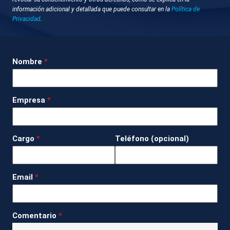
Barcelona
información adicional y detallada que puede consultar en la
Política de
Privacidad
.
Sergi Masoliver cuenta la loca historia de cómo el
papa León XIV rezó con su rosario en la Abadía de
Nombre
*
Montserrat. Sergi y su pareja, María, explican que
querían que el papa les bendijese su rosario, pero
en su lugar lo cogió y pudieron ver cómo rezaba con
Empresa
*
él. A su salida aprovecharon y Sergi echó el sprint
de su vida para pedirle al santo padre el rosario de
vuelta. Ahora lo guardan “como un tesoro” y quieren
Cargo
*
Teléfono (opcional)
rezarlo todos los días. Su sueño ahora es poder ir al
Vaticano y rememorar el momento.
Email
*
DESCRIPCIÓN DE IMÁGENES
RECURSOS DEL ROSARIO
Comentario
*