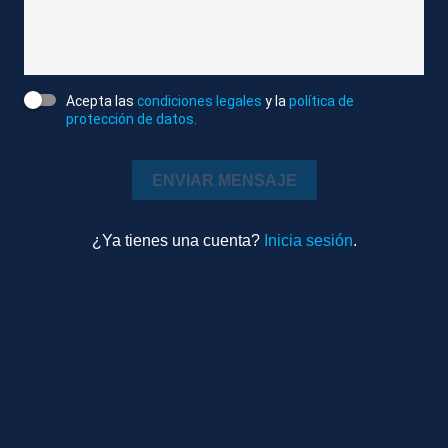
estaban en perfecto estado. Las han puesto piel
con piel y enseguida Clara y las han trasladado al
hospital.
Acepta las
condiciones legales
y la
política de
protección de datos.
Atlas News
Editado
Sociedad
ENVIAR MENSAJE
0m 48s
Ambiente
¿Ya tienes una cuenta?
Inicia sesión
.
TEMAS RELACIONADOS
MADRID
SAMUR
NACIMIENTOS
PARTO