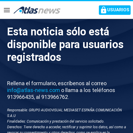
common.go-to-content
USUARIOS
Navegación
Esta noticia sólo está
Trabajadores del Samur
disponible para usuarios
atienden el nacimiento de
registrados
Clara en pleno arcén de la A4
en Madrid
Rellena el formulario, escríbenos al correo
A la llegada de la ambulancia, Clara y su madre se
info@atlas-news.com
o llama a los teléfonos
encontraban en perfecto estado
913966435, al 913966762.
Responsable: GRUPO AUDIOVISUAL MEDIASET ESPAÑA COMUNICACIÓN
S.A.U
Finalidades: Comunicación y prestación del servicio solicitado.
Derechos: Tiene derecho a acceder, rectificar y suprimir los datos, así como a
revocar su consentimiento y otros derechos, como se explica en la