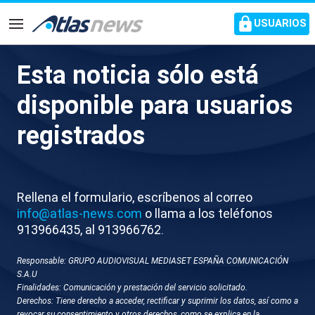
common.go-to-content
USUARIOS
Navegación
Esta noticia sólo está
Saif Abu Keshek: "No somos
disponible para usuarios
héroes ni queremos serlo,
registrados
queremos que se cuente lo
que está pasando en
Palestina"
Rellena el formulario, escríbenos al correo
info@atlas-news.com
o llama a los teléfonos
913966435, al 913966762.
El activista de la flotilla llega a España tras ser
liberado por las autoridades israelíes
Responsable: GRUPO AUDIOVISUAL MEDIASET ESPAÑA COMUNICACIÓN
S.A.U
Finalidades: Comunicación y prestación del servicio solicitado.
Derechos: Tiene derecho a acceder, rectificar y suprimir los datos, así como a
revocar su consentimiento y otros derechos, como se explica en la