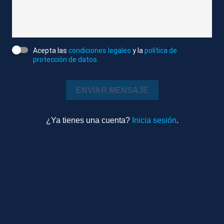
DESCRIPCIÓN DE IMÁGENES
1. RECURSOS DE DIFERENTES ANIMALES EN LA
Acepta las
condiciones legales
y la
política de
GRANJA EL GALAPAGAR
protección de datos.
2. TOTALES DE JOAQUÍN SALMERÓN, DUEÑO LA
GRANJA EL GALAPAGAR
ENVIAR MENSAJE
3. TOTALES DE PAULA MOSCARDÓN,
¿Ya tienes una cuenta?
Inicia sesión
.
TRABAJADORA LA GRANJA EL GALAPAGAR
4. TOTALES DE ALFONSO MOYA VÁZQUEZ,
VETERINARIO CLÍNICA HISPALVET
5. RECURSOS DE TRABAJADORES DE LA GRANJA
EL GALAPAGAR CON ANIMALES