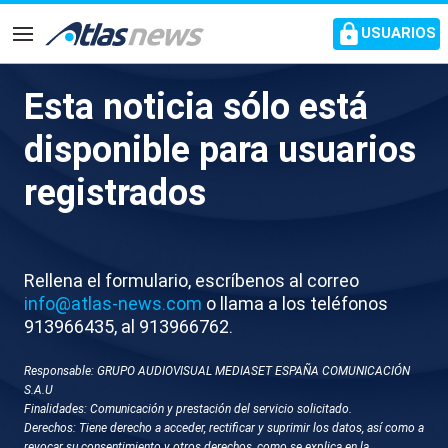
common.go-to-content
USUARIOS
Navegación
Esta noticia sólo está
S025-SEVILLA CAMBIO DE
disponible para usuarios
HORA ANIMALES
registrados
Rellena el formulario, escríbenos al correo
info@atlas-news.com
o llama a los teléfonos
913966435, al 913966762.
Responsable: GRUPO AUDIOVISUAL MEDIASET ESPAÑA COMUNICACIÓN
GUARDAR
DESCARGAR
S.A.U
Finalidades: Comunicación y prestación del servicio solicitado.
Derechos: Tiene derecho a acceder, rectificar y suprimir los datos, así como a
28 de marzo 2026 - 17:10
revocar su consentimiento y otros derechos, como se explica en la