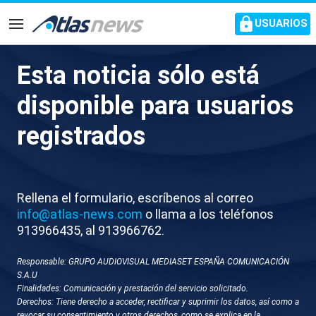
common.go-to-content
USUARIOS
Navegación
Esta noticia sólo está
Lo que se sabe de la nueva
disponible para usuarios
variante de la gripe que está
registrados
provocando la peor temporada
del virus
Rellena el formulario, escríbenos al correo
Los expertos aseguran que es más contagiosa e
info@atlas-news.com
o llama a los teléfonos
insisten en vacunarse
913966435, al 913966762.
Responsable: GRUPO AUDIOVISUAL MEDIASET ESPAÑA COMUNICACIÓN
S.A.U
Finalidades: Comunicación y prestación del servicio solicitado.
Derechos: Tiene derecho a acceder, rectificar y suprimir los datos, así como a
revocar su consentimiento y otros derechos, como se explica en la