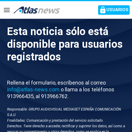
common.go-to-content
USUARIOS
Navegación
Esta noticia sólo está
El mapa de Meteosalud
disponible para usuarios
permite la consulta a diario de
registrados
dónde el calor se va a
convertir en un peligro
Rellena el formulario, escríbenos al correo
Con 4 colores hay 4 niveles de riesgo
info@atlas-news.com
o llama a los teléfonos
913966435, al 913966762.
Responsable: GRUPO AUDIOVISUAL MEDIASET ESPAÑA COMUNICACIÓN
S.A.U
Finalidades: Comunicación y prestación del servicio solicitado.
Derechos: Tiene derecho a acceder, rectificar y suprimir los datos, así como a
revocar su consentimiento y otros derechos, como se explica en la