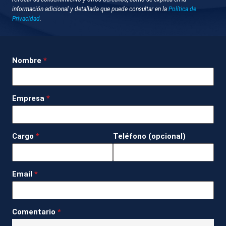
información adicional y detallada que puede consultar en la
Política de
30 de diciembre 2025 - 14:37
Privacidad
.
Irún(Gipuzkoa)
Uno de los tres muertos en el accidente de
Nombre
*
Panticosa es Eneko Arrastua, esquiador y
montañista de 48 años muy querido en Irún. En la
sociedad de montaña a la que pertenecía, sus
Empresa
*
amigos han decidido juntarse para celebrar un
homenaje.
Cargo
*
Teléfono (opcional)
DESCRIPCIÓN DE IMÁGENES
1.TOTALES AMIGOS DE ENEKO
Email
*
Atlas News
Compactado
Comentario
*
Sociedad