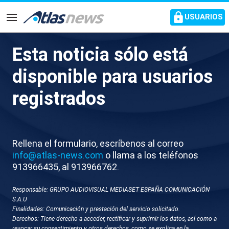
common.go-to-content
USUARIOS
Navegación
Esta noticia sólo está
M025-GUIPÚZCOA
disponible para usuarios
MONTAÑERO FALLECIDOS
registrados
ALUD
Rellena el formulario, escríbenos al correo
info@atlas-news.com
o llama a los teléfonos
913966435, al 913966762.
Responsable: GRUPO AUDIOVISUAL MEDIASET ESPAÑA COMUNICACIÓN
S.A.U
Finalidades: Comunicación y prestación del servicio solicitado.
GUARDAR
DESCARGAR
Derechos: Tiene derecho a acceder, rectificar y suprimir los datos, así como a
revocar su consentimiento y otros derechos, como se explica en la