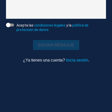
3m 12s
Ambiente
TEMAS RELACIONADOS
Acepta las
condiciones legales
y la
política de
protección de datos.
IRUN (GIPUZKOA)
ESQUÍ
FALLECIDOS
ENVIAR MENSAJE
ACCIDENTES
ALUDES
¿Ya tienes una cuenta?
Inicia sesión
.
Más videos