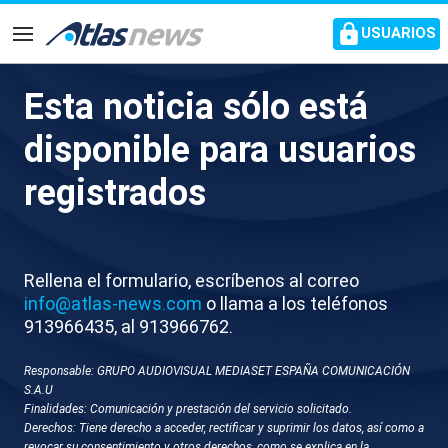
common.go-to-content
USUARIOS
Navegación
Esta noticia sólo está
M001-BILBAO LLEGADA
disponible para usuarios
ACTIVISTAS FLOTILLA NOCHE
registrados
Rellena el formulario, escríbenos al correo
info@atlas-news.com
o llama a los teléfonos
913966435, al 913966762.
Responsable: GRUPO AUDIOVISUAL MEDIASET ESPAÑA COMUNICACIÓN
GUARDAR
DESCARGAR
S.A.U
Finalidades: Comunicación y prestación del servicio solicitado.
Derechos: Tiene derecho a acceder, rectificar y suprimir los datos, así como a
07 de octubre 2025 - 08:27
revocar su consentimiento y otros derechos, como se explica en la