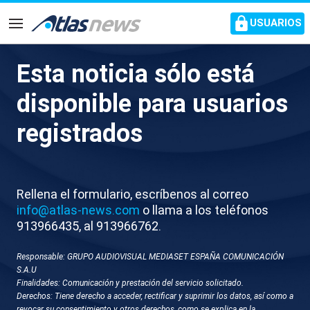
common.go-to-content
USUARIOS
Navegación
Esta noticia sólo está
L087-MADRID PAPA POLICIA
disponible para usuarios
SEGURIDAD BERNABEU
registrados
Rellena el formulario, escríbenos al correo
info@atlas-news.com
o llama a los teléfonos
913966435, al 913966762.
Responsable: GRUPO AUDIOVISUAL MEDIASET ESPAÑA COMUNICACIÓN
GUARDAR
DESCARGAR
S.A.U
Finalidades: Comunicación y prestación del servicio solicitado.
Derechos: Tiene derecho a acceder, rectificar y suprimir los datos, así como a
08 de junio 2026 - 17:57
revocar su consentimiento y otros derechos, como se explica en la