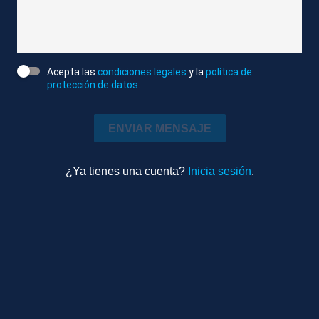
Atlas News
Compactado
Sociedad
Acepta las
condiciones legales
y la
política de
2m 24s
protección de datos.
Ambiente
TEMAS RELACIONADOS
ENVIAR MENSAJE
MADRID
VISITA DEL PAPA LEÓN XIV A ESPAÑA
¿Ya tienes una cuenta?
Inicia sesión
.
POLICÍA
PERROS
SEGURIDAD
Más videos