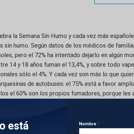
ebra la Semana Sin Humo y cada vez más españoles
s sin humo. Según datos de los médicos de familia
ñoles, pero el 72% ha intentado dejarlo en algún m
re 14 y 18 años fuman el 13,4%, y sobre todo vaper
ionales sólo el 4%. Y cada vez son más lo que qui
rquesinas de autobuses: el 75% está a favor amplia
los el 60% son los propios fumadores, porque les 
IMÁGENES
lo está
Nombre
*