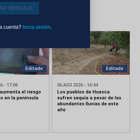
IAR MENSAJE
na cuenta?
Inicia sesión
.
Editado
Editado
6 - 17:06
06 AGO 2026 - 16:44
 aumenta el riesgo
Los pueblos de Huesca
o en la península
sufren sequía a pesar de las
abundantes lluvias de este
año