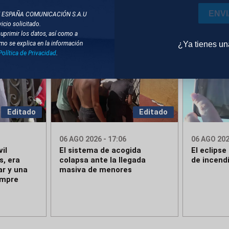
ENV
T ESPAÑA COMUNICACIÓN S.A.U
icio solicitado.
suprimir los datos, así como a
¿Ya tienes u
mo se explica en la información
Política de Privacidad
.
Editado
Editado
06 AGO 2026 - 17:06
06 AGO 202
vil
El sistema de acogida
El eclipse
s, era
colapsa ante la llegada
de incendi
r y una
masiva de menores
empre