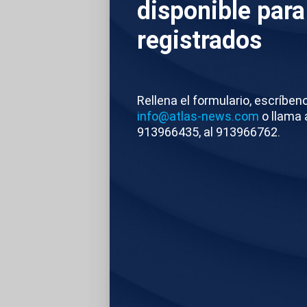
disponible para
1. RECURSOS DE 
registrados
2. TOTALES CALLE
3. TOTALES DE S
Rellena el formulario, escríben
info@atlas-news.com
o llama 
913966435, al 913966762.
4. TOTALES DE G
DEL GOBIERNO VA
Atlas News
Com
TEMAS RELACIONA
BILBAO
SEMANA