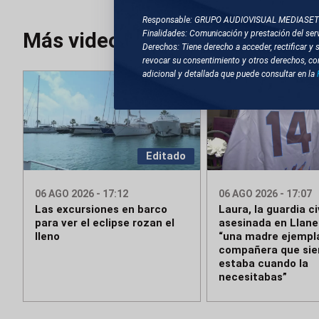
Responsable: GRUPO AUDIOVISUAL MEDIASE
Más videos
Finalidades: Comunicación y prestación del serv
Derechos: Tiene derecho a acceder, rectificar y 
revocar su consentimiento y otros derechos, co
adicional y detallada que puede consultar en la
Editado
06 AGO 2026 - 17:12
06 AGO 2026 - 17:07
Las excursiones en barco
Laura, la guardia ci
para ver el eclipse rozan el
asesinada en Llane
lleno
“una madre ejempla
compañera que si
estaba cuando la
necesitabas”