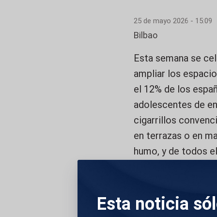
25 de mayo 2026 - 15:09
Bilbao
Esta semana se cel
ampliar los espacio
el 12% de los espa
adolescentes de ent
cigarrillos convenc
en terrazas o en ma
humo, y de todos el
menos.
DESCRIPCIÓN DE 
Esta noticia só