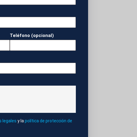
BIERNO VASCO.
Teléfono (opcional)
ARIA.
A Y ADICCIONES
s legales
y la
política de protección de
S