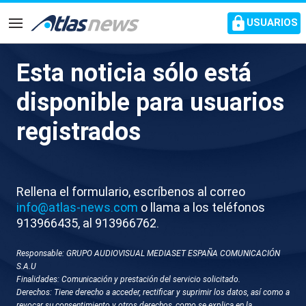
common.go-to-content
USUARIOS
Navegación
Esta noticia sólo está
L038-LLEIDA AGRESION
disponible para usuarios
MENOR
registrados
Rellena el formulario, escríbenos al correo
info@atlas-news.com
o llama a los teléfonos
913966435, al 913966762.
Responsable: GRUPO AUDIOVISUAL MEDIASET ESPAÑA COMUNICACIÓN
GUARDAR
DESCARGAR
S.A.U
Finalidades: Comunicación y prestación del servicio solicitado.
Derechos: Tiene derecho a acceder, rectificar y suprimir los datos, así como a
18 de mayo 2026 - 14:18
revocar su consentimiento y otros derechos, como se explica en la