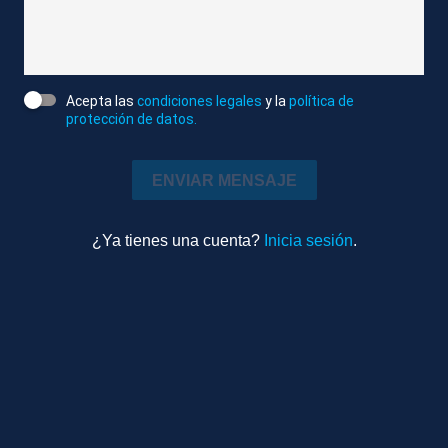
Sociedad
1m 25s
Ambiente
Acepta las
condiciones legales
y la
política de
TEMAS RELACIONADOS
protección de datos.
LLEIDA
AGRESIONES
MENORES
ENVIAR MENSAJE
¿Ya tienes una cuenta?
Inicia sesión
.
Más videos