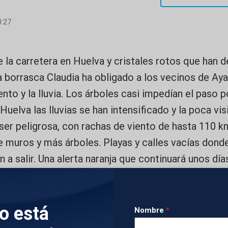
0:27
 la carretera en Huelva y cristales rotos que han d
a borrasca Claudia ha obligado a los vecinos de A
nto y la lluvia. Los árboles casi impedían el paso p
Huelva las lluvias se han intensificado y la poca visi
 ser peligrosa, con rachas de viento de hasta 110 k
e muros y más árboles. Playas y calles vacías dond
n a salir. Una alerta naranja que continuará unos dí
IMÁGENES
lo está
Nombre
*
 DERRUMBE DEL TECHO EXTERIOR DE UN EDIFICI