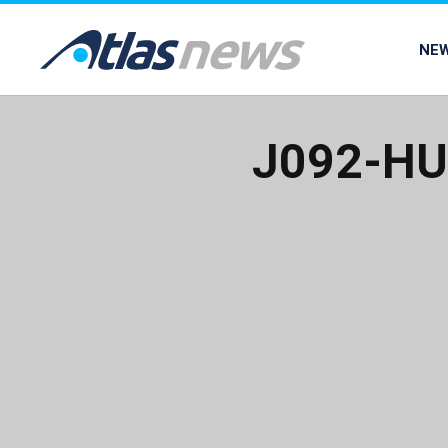
common.go-to-content
NE
J092-HU