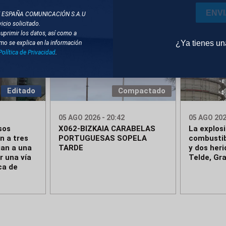
ENV
T ESPAÑA COMUNICACIÓN S.A.U
icio solicitado.
suprimir los datos, así como a
¿Ya tienes u
mo se explica en la información
Política de Privacidad
.
Editado
Compactado
05 AGO 2026 - 20:42
05 AGO 202
sos
X062-BIZKAIA CARABELAS
La explos
n a tres
PORTUGUESAS SOPELA
combustib
gan a una
TARDE
y dos her
r una vía
Telde, Gr
ca de