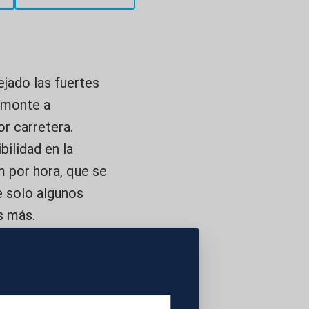
ejado las fuertes
yamonte a
or carretera.
bilidad en la
m por hora, que se
e solo algunos
as más.
O Y DE CRISTALES