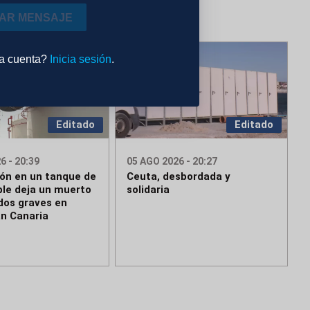
IAR MENSAJE
na cuenta?
Inicia sesión
.
Editado
Editado
6 - 20:39
05 AGO 2026 - 20:27
ión en un tanque de
Ceuta, desbordada y
le deja un muerto
solidaria
idos graves en
an Canaria