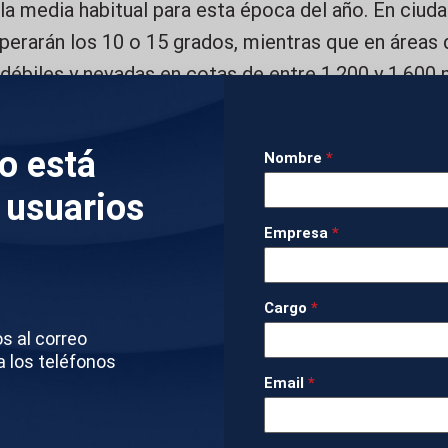
 la media habitual para esta época del año. En ciuda
erarán los 10 o 15 grados, mientras que en áreas
débiles y nevadas en cotas de entre 1.200 y 1.600 
irineos.
lo está
Nombre
*
aire frío irá acompañada además de lluvias y torme
 usuarios
 AEMET mantiene avisos por precipitaciones en co
, Cataluña y otras regiones del norte peninsular, d
Empresa
*
laciones importantes de agua y fenómenos tormen
Cargo
*
os al correo
IMÁGENES
a los teléfonos
Email
*
JADAS DE TEMPERATURAS VILALBA