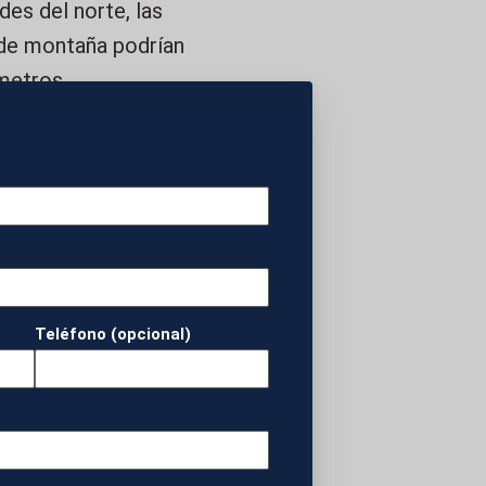
des del norte, las
 de montaña podrían
metros,
ntas en amplias
munidades del
onde podrían
tosos localmente
Teléfono (opcional)