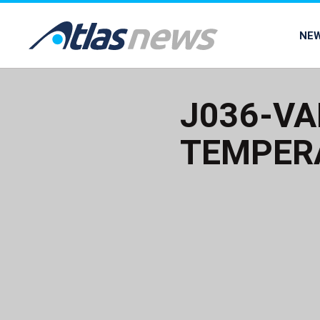
common.go-to-content
NE
J036-VA
TEMPER