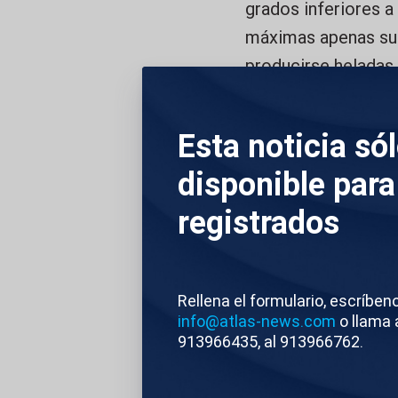
grados inferiores a
máximas apenas sup
producirse heladas 
especialmente en P
Esta noticia só
La llegada de este 
disponible para
zonas del país. La
Cantábrico, Navarra
registrados
registrarse acumu
fuertes.
Rellena el formulario, escríben
DESCRIPCIÓN DE 
info@atlas-news.com
o llama 
913966435, al 913966762.
RECURSOS BA