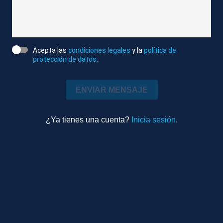
VENTISQUERO DE SUBIDA AL PICO DEL VELETA.
3. RECURSOS DE VECINOS Y TURISTAS VISITANDO
LA PARED DE HIELO.
Acepta las
condiciones legales
y la
política de
protección de datos.
4. TOTALES DE VECINOS Y TURISTAS.
ENVIAR MENSAJE
Atlas News
Compactado
¿Ya tienes una cuenta?
Inicia sesión
.
Sociedad
6m 53s
Ambiente
TEMAS RELACIONADOS
ESTACIÓN DE SIERRA NEVADA (GRANADA)
MUROS
HIELO
NEVADAS
INVIERNO