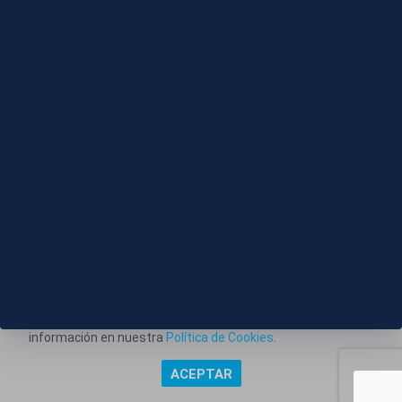
Editado
06 AGO 2026 - 09:17
Granada despide a Pepe Habichuela
Este portal web utiliza cookies técnicas propias para
posibilitar la transmisión de comunicaciones entre el portal
Información corporativa
y usted, y permitir la prestación del servicio web solicitado.
También utiliza cookies para obtener estadísticas del
Aviso Legal
tráfico del sitio web. Estos tipos de cookies no requieren
Política de Privacidad
consentimiento para su instalación. Puede obtener más
información en nuestra
Política de Cookies
.
Política de Cookies
ACEPTAR