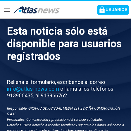
common.go-to-content
USUARIOS
Navegación
Esta noticia sólo está
J016-GRANADA MUROS DE
disponible para usuarios
NIEVE SIERRA NEVADA
registrados
Rellena el formulario, escríbenos al correo
info@atlas-news.com
o llama a los teléfonos
913966435, al 913966762.
Responsable: GRUPO AUDIOVISUAL MEDIASET ESPAÑA COMUNICACIÓN
GUARDAR
DESCARGAR
S.A.U
Finalidades: Comunicación y prestación del servicio solicitado.
Derechos: Tiene derecho a acceder, rectificar y suprimir los datos, así como a
21 de mayo 2026 - 16:03
revocar su consentimiento y otros derechos, como se explica en la