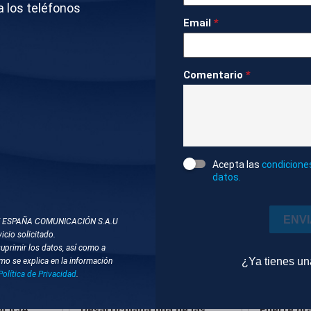
a los teléfonos
Sociedad
0m 43s
Ambiente
Email
*
DOS
Comentario
*
NDIOS
Acepta las
condicione
datos.
ENV
T ESPAÑA COMUNICACIÓN S.A.U
icio solicitado.
suprimir los datos, así como a
mpactado
Editado
¿Ya tienes u
mo se explica en la información
Política de Privacidad
.
07 AGO 2026 - 10:07
07 AGO 202
LICIA
Desarticulada una de las
Fuerte gr