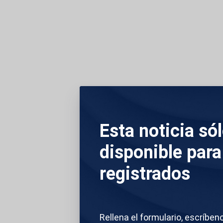
08 de julio 2025 - 21:33
Valencia
Esta noticia só
Un incendio declara
Puerto de Valencia,
disponible para
en una tienda cerc
registrados
varios puntos de la
viviendas.
Rellena el formulario, escríben