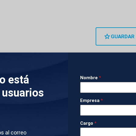
GUARDAR
lo está
do esta tarde ha obligado a cortar el tráfico en el 
Nombre
*
 generando una importante alarma en la zona. El fue
 usuarios
ana, provocó una gigantesca columna de humo negr
Empresa
*
 ciudad. La policía ha tenido que desalojar más de 
Cargo
*
os al correo