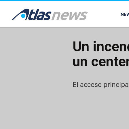
common.go-to-content
NE
Un incen
un cente
El acceso princip