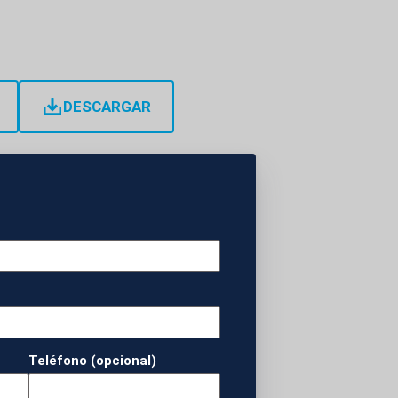
DESCARGAR
acceso principal al
go, que se inició
o visible desde
un centenar de
Teléfono (opcional)