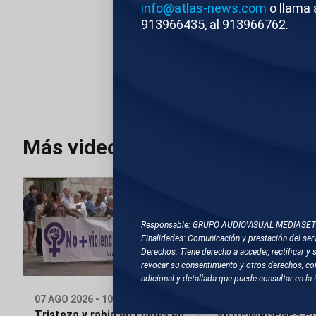
info@atlas-news.com
o llama 
ATLAS
Editado
913966435, al 913966762.
TEMAS RELACIONA
VALENCIA
INCE
Más videos
Responsable: GRUPO AUDIOVISUAL MEDIASE
Finalidades: Comunicación y prestación del serv
Derechos: Tiene derecho a acceder, rectificar y 
Editado
Co
revocar su consentimiento y otros derechos, co
adicional y detallada que puede consultar en la
07 AGO 2026 - 10:10
07 AGO 2026 - 10:08
Tristeza y rabia en Llanes en
V010-IMAGENES PO