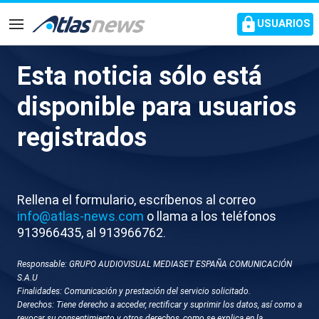
common.go-to-content
USUARIOS
Navegación
Esta noticia sólo está
La Guardia Civil y la
disponible para usuarios
Gendarmería Real Marroquí
registrados
frustran un alijo de casi 4.800
kilos de hachís en el Estrecho
Rellena el formulario, escríbenos al correo
En la persecución se coordinaron medios
info@atlas-news.com
o llama a los teléfonos
marítimos, aéreos y terrestres para mantener la
913966435, al 913966762.
presión sobre la embarcación durante su huida
Responsable: GRUPO AUDIOVISUAL MEDIASET ESPAÑA COMUNICACIÓN
S.A.U
Finalidades: Comunicación y prestación del servicio solicitado.
Derechos: Tiene derecho a acceder, rectificar y suprimir los datos, así como a
revocar su consentimiento y otros derechos, como se explica en la