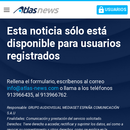
common.go-to-content
USUARIOS
Navegación
Esta noticia sólo está
La Guardia Civil detiene a un
disponible para usuarios
hombre en la localidad
registrados
toledana de Mora por agredir
gravemente a su padre de 70
años
Rellena el formulario, escríbenos al correo
info@atlas-news.com
o llama a los teléfonos
913966435, al 913966762.
Tras pasar a disposición judicial, fue puesto en
libertad con orden de alejamiento de sus padres,
Responsable: GRUPO AUDIOVISUAL MEDIASET ESPAÑA COMUNICACIÓN
pero desobedeció la medida judicial y acudió a la
S.A.U
vivienda familiar amenazando gravemente a su
Finalidades: Comunicación y prestación del servicio solicitado.
madre al día siguiente
Derechos: Tiene derecho a acceder, rectificar y suprimir los datos, así como a
revocar su consentimiento y otros derechos, como se explica en la