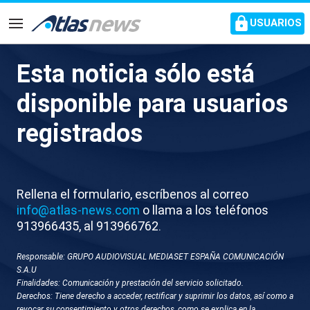
common.go-to-content
USUARIOS
Navegación
Esta noticia sólo está
Gran dispositivo de búsqueda
disponible para usuarios
para localizar al menor
registrados
desaparecido en la playa de
Roses
Rellena el formulario, escríbenos al correo
Han encontrado la moto de agua en la que
info@atlas-news.com
o llama a los teléfonos
regresaba de una excursión, pero no hay noticias de
913966435, al 913966762.
él
Responsable: GRUPO AUDIOVISUAL MEDIASET ESPAÑA COMUNICACIÓN
S.A.U
Finalidades: Comunicación y prestación del servicio solicitado.
Derechos: Tiene derecho a acceder, rectificar y suprimir los datos, así como a
revocar su consentimiento y otros derechos, como se explica en la