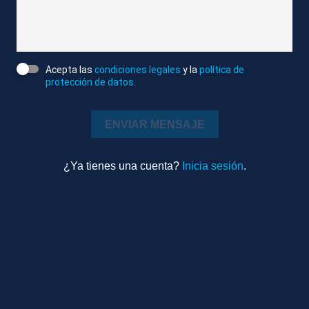
Atlas News
Editado
Sociedad
Acepta las
condiciones legales
y la
política de
0m 55s
protección de datos.
Ambiente
ENVIAR MENSAJE
TEMAS RELACIONADOS
ROSES (GIRONA)
BÚSQUEDA
MENORES
¿Ya tienes una cuenta?
Inicia sesión
.
DESAPARECIDOS
MOTOS DE AGUA
Más videos