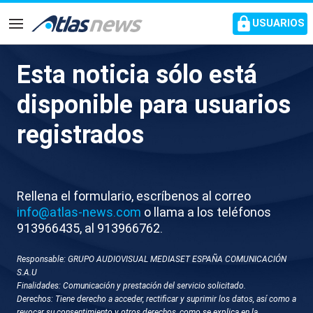
common.go-to-content
USUARIOS
Navegación
Esta noticia sólo está
Emocionante llegada de Saif
disponible para usuarios
Abu Keshek a Barcelona tras
registrados
“seis días brutales” en una
prisión de Israel
Rellena el formulario, escríbenos al correo
El activista de la Flotilla se reencuentra con los
info@atlas-news.com
o llama a los teléfonos
suyos en el aeropuerto de El Prat
913966435, al 913966762.
Responsable: GRUPO AUDIOVISUAL MEDIASET ESPAÑA COMUNICACIÓN
S.A.U
Finalidades: Comunicación y prestación del servicio solicitado.
Derechos: Tiene derecho a acceder, rectificar y suprimir los datos, así como a
revocar su consentimiento y otros derechos, como se explica en la