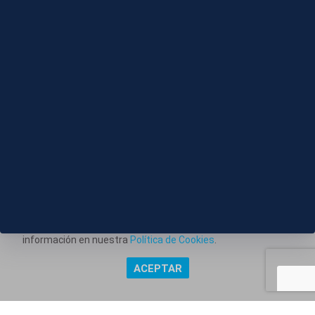
08 AGO 2026 - 11:21
S006-COLOMBIA ESPRIELLA TOMA POSESION
Este portal web utiliza cookies técnicas propias para
posibilitar la transmisión de comunicaciones entre el portal
Información corporativa
y usted, y permitir la prestación del servicio web solicitado.
Aviso Legal
También utiliza cookies para obtener estadísticas del
tráfico del sitio web. Estos tipos de cookies no requieren
Política de Privacidad
consentimiento para su instalación. Puede obtener más
información en nuestra
Política de Cookies
.
Política de Cookies
ACEPTAR
Copyright @ Grupo Audiovisual Mediaset España Comunicación,