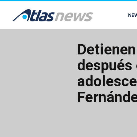
common.go-to-content
NE
Detienen
después 
adolesce
Fernánde