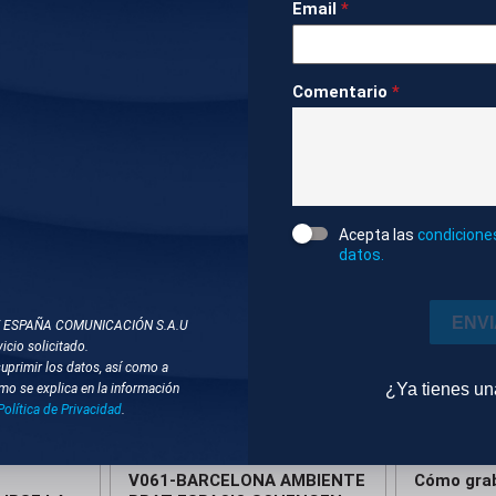
Email
*
DOS
Comentario
*
ONES
SUCESOS
PERÚ
VIOLENCIA MACHISTA
Acepta las
condicione
datos.
ENV
T ESPAÑA COMUNICACIÓN S.A.U
icio solicitado.
suprimir los datos, así como a
¿Ya tienes u
mo se explica en la información
mpactado
Compactado
Política de Privacidad
.
07 AGO 2026 - 21:07
07 AGO 202
V061-BARCELONA AMBIENTE
Cómo grab