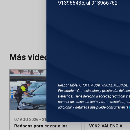
913966435, al 913966762.
TEMAS RELACIONA
VARIAS LOCALIZACI
Más videos
Responsable: GRUPO AUDIOVISUAL MEDIASE
Finalidades: Comunicación y prestación del serv
Derechos: Tiene derecho a acceder, rectificar y 
revocar su consentimiento y otros derechos, co
Editado
Co
adicional y detallada que puede consultar en la
07 AGO 2026 - 21:34
07 AGO 2026 - 21:25
Redadas para cazar a los
V062-VALENCIA