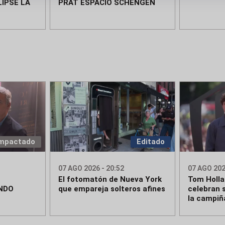
IPSE LA
PRAT ESPACIO SCHENGEN
mpactado
Editado
07 AGO 2026 - 20:52
07 AGO 202
El fotomatón de Nueva York
Tom Holla
NDO
que empareja solteros afines
celebran 
la campiñ