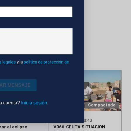
s legales
y la
política de protección de
IAR MENSAJE
na cuenta?
Inicia sesión
.
Editado
Compactado
6 - 20:49
07 AGO 2026 - 20:40
ar el eclipse
V066-CEUTA SITUACION