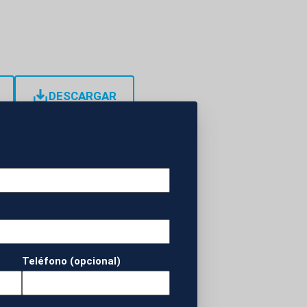
DESCARGAR
s por presuntamente
año 2010. Cristian
 por Europol. Tras
Teléfono (opcional)