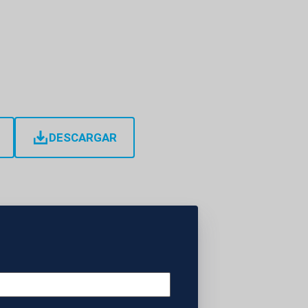
DESCARGAR
iminal dedicado a
o de helicópteros.
provincias de
 la operación,