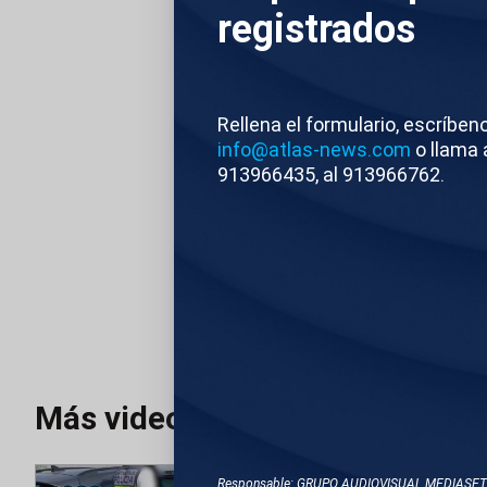
bautizada como "Gir
registrados
además de uno de l
también dinero en e
provincias de Málag
Rellena el formulario, escríben
info@atlas-news.com
o llama 
913966435, al 913966762.
Atlas News
Edi
TEMAS RELACIONA
MÁLAGA
GUARDI
Más videos
Responsable: GRUPO AUDIOVISUAL MEDIASE