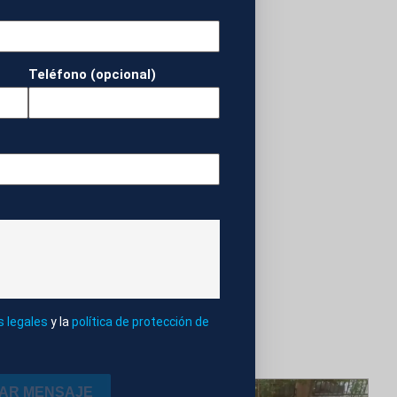
nco armas de fuego,
 ambos países;
os en las
Teléfono (opcional)
s legales
y la
política de protección de
IAR MENSAJE