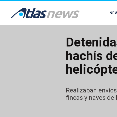
common.go-to-content
NE
Detenida
hachís d
helicópt
Realizaban envíos
fincas y naves de