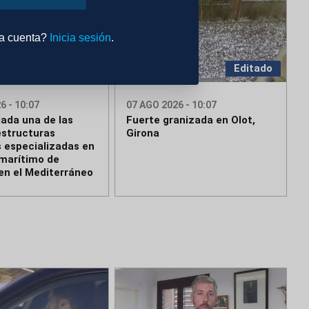
na cuenta?
Inicia sesión
.
Editado
Editado
6 - 10:07
07 AGO 2026 - 10:07
lada una de las
Fuerte granizada en Olot,
structuras
Girona
s especializadas en
 marítimo de
en el Mediterráneo