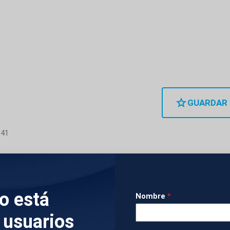
GUARDAR
:41
 detenido a seis personas que formaban un grupo cr
desde Marruecos hasta el sur de España haciendo us
lo está
Nombre
*
éreos de entre 500 y 900 kilos de droga hasta las 
 usuarios
urcia, donde eran escondidos en naves y fincas. En