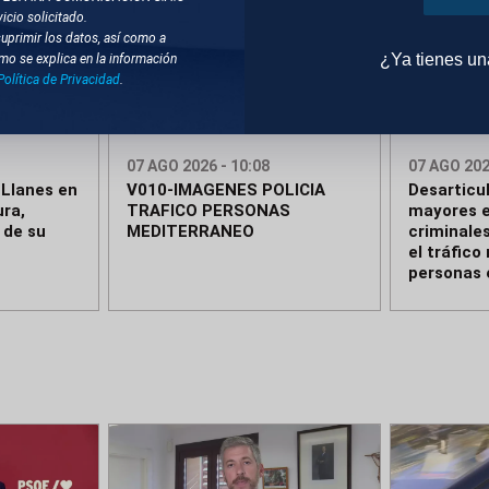
icio solicitado.
suprimir los datos, así como a
¿Ya tienes u
mo se explica en la información
Política de Privacidad
.
Editado
Compactado
07 AGO 2026 - 10:08
07 AGO 202
 Llanes en
V010-IMAGENES POLICIA
Desarticu
ura,
TRAFICO PERSONAS
mayores e
 de su
MEDITERRANEO
criminale
el tráfico
personas 