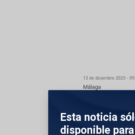
13 de diciembre 2025 - 09
Málaga
La Guardia Civil ha
introducir hachís 
Esta noticia só
Realizaban envíos a
disponible para
Málaga, Almería y M