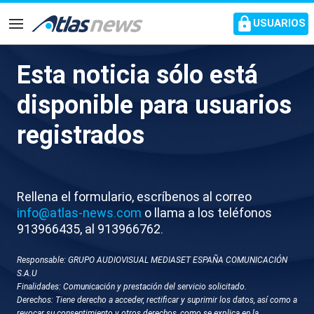
common.go-to-content
USUARIOS
Navegación
Esta noticia sólo está
Los desafíos psicológicos de
disponible para usuarios
los pasajeros de HV Hondius
registrados
Muchos necesitarán ayuda psicológica para
superar el estrés emocional
Rellena el formulario, escríbenos al correo
info@atlas-news.com
o llama a los teléfonos
913966435, al 913966762.
Responsable: GRUPO AUDIOVISUAL MEDIASET ESPAÑA COMUNICACIÓN
S.A.U
Finalidades: Comunicación y prestación del servicio solicitado.
Derechos: Tiene derecho a acceder, rectificar y suprimir los datos, así como a
revocar su consentimiento y otros derechos, como se explica en la