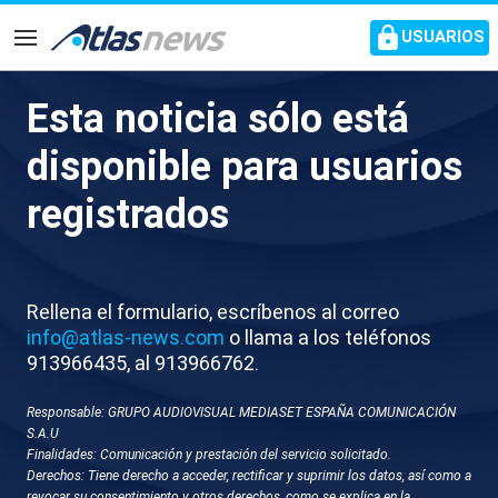
common.go-to-content
USUARIOS
Navegación
Esta noticia sólo está
D046-CASTELLON CUERPO
disponible para usuarios
MENOR AHOGADO
registrados
ALMASSORA
Rellena el formulario, escríbenos al correo
info@atlas-news.com
o llama a los teléfonos
913966435, al 913966762.
Responsable: GRUPO AUDIOVISUAL MEDIASET ESPAÑA COMUNICACIÓN
S.A.U
Finalidades: Comunicación y prestación del servicio solicitado.
GUARDAR
DESCARGAR
Derechos: Tiene derecho a acceder, rectificar y suprimir los datos, así como a
revocar su consentimiento y otros derechos, como se explica en la