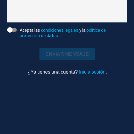
- Redacción-
Agencia Atlas
Editado
Acepta las
condiciones legales
y la
política de
protección de datos.
Sociedad
1m 30s
Ambiente
ENVIAR MENSAJE
¿Ya tienes una cuenta?
Inicia sesión
.
Más videos