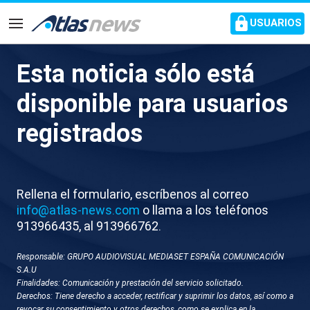
common.go-to-content
USUARIOS
Navegación
Esta noticia sólo está
Desconvocada la huelga de
disponible para usuarios
basura en A Coruña
registrados
Después de un mes y medio
Rellena el formulario, escríbenos al correo
info@atlas-news.com
o llama a los teléfonos
913966435, al 913966762.
Responsable: GRUPO AUDIOVISUAL MEDIASET ESPAÑA COMUNICACIÓN
S.A.U
Finalidades: Comunicación y prestación del servicio solicitado.
Derechos: Tiene derecho a acceder, rectificar y suprimir los datos, así como a
revocar su consentimiento y otros derechos, como se explica en la