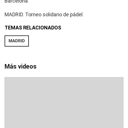
Barcelona.
MADRID. Torneo solidario de pádel.
TEMAS RELACIONADOS
MADRID
Guardar como favorito
Para poder guardar como favorito, primero has de
Más videos
iniciar sesión con tu cuenta de Atlas.
INICIAR SESIÓN
CANCELAR