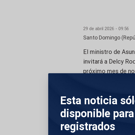
29 de abril 2026 - 09:56
Santo Domingo (Repú
El ministro de Asu
invitará a Delcy Ro
próximo mes de no
"En estos momentos
Esta noticia só
actuar como se actú
cada país a esta Cu
disponible para
tempore’ no cambia 
registrados
seguir", ha dicho a