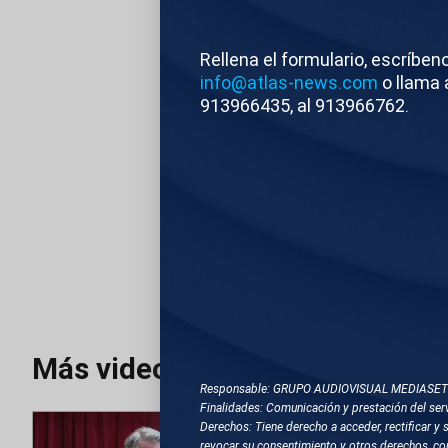
DESCRIPCIÓN DE 
Rellena el formulario, escríben
info@atlas-news.com
o llama 
1. TOTALES DE J
913966435, al 913966762.
Atlas News
Com
TEMAS RELACIONA
SANTO DOMINGO (RE
Más videos
Responsable: GRUPO AUDIOVISUAL MEDIASE
Finalidades: Comunicación y prestación del serv
Derechos: Tiene derecho a acceder, rectificar y 
revocar su consentimiento y otros derechos, co