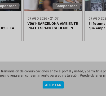
mpactado
Compactado
07 AGO 2026 - 21:07
07 AGO 202
V061-BARCELONA AMBIENTE
El fotoma
IPSE LA
PRAT ESPACIO SCHENGEN
que empar
a transmisión de comunicaciones entre el portal y usted, y permitir la p
ookies no requieren consentimiento para su instalación. Puede obtener
ACEPTAR
 corporativa
Aviso Legal
Política de Privacidad
Políti
|
|
|