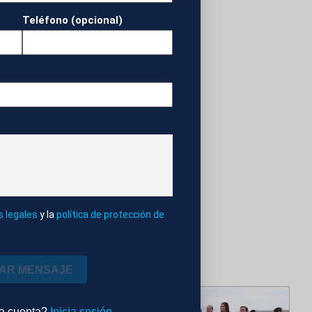
Teléfono (opcional)
EXTERIORES
ALES
CUMBRES
s legales
y la
política de protección de
IAR MENSAJE
na cuenta?
Inicia sesión
.