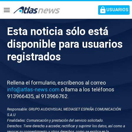
common.go-to-content
USUARIOS
Navegación
Esta noticia sólo está
X016-TURQUIA RP PEDRO
disponible para usuarios
SANCHEZ
registrados
Rellena el formulario, escríbenos al correo
info@atlas-news.com
o llama a los teléfonos
913966435, al 913966762.
Responsable: GRUPO AUDIOVISUAL MEDIASET ESPAÑA COMUNICACIÓN
GUARDAR
DESCARGAR
S.A.U
Finalidades: Comunicación y prestación del servicio solicitado.
Derechos: Tiene derecho a acceder, rectificar y suprimir los datos, así como a
08 de julio 2026 - 17:03
revocar su consentimiento y otros derechos, como se explica en la