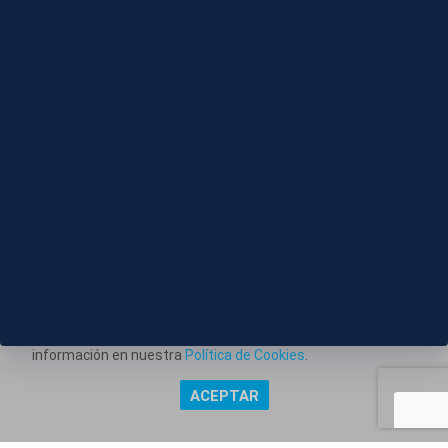
07 AGO 2026 - 16:46
El Real Madrid se prepara para su partido contra el
Ferencvaros
Este portal web utiliza cookies técnicas propias para
posibilitar la transmisión de comunicaciones entre el portal
Información corporativa
y usted, y permitir la prestación del servicio web solicitado.
También utiliza cookies para obtener estadísticas del
Aviso Legal
tráfico del sitio web. Estos tipos de cookies no requieren
Política de Privacidad
consentimiento para su instalación. Puede obtener más
información en nuestra
Política de Cookies
.
Política de Cookies
ACEPTAR