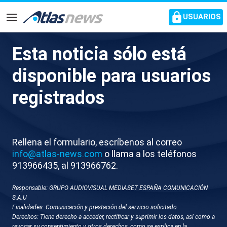
common.go-to-content
USUARIOS
Navegación
Esta noticia sólo está
V661-MADRID RP
disponible para usuarios
CONFERENCIA EPISCOPAL
registrados
Rellena el formulario, escríbenos al correo
info@atlas-news.com
o llama a los teléfonos
913966435, al 913966762.
Responsable: GRUPO AUDIOVISUAL MEDIASET ESPAÑA COMUNICACIÓN
GUARDAR
DESCARGAR
S.A.U
Finalidades: Comunicación y prestación del servicio solicitado.
Derechos: Tiene derecho a acceder, rectificar y suprimir los datos, así como a
20 de junio 2025 - 14:41
revocar su consentimiento y otros derechos, como se explica en la