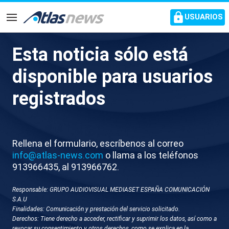
common.go-to-content
USUARIOS
Navegación
Esta noticia sólo está
V008-MADRID ENTREVISTA
disponible para usuarios
LEIRE DIEZ MEDIASET
registrados
Rellena el formulario, escríbenos al correo
info@atlas-news.com
o llama a los teléfonos
913966435, al 913966762.
Responsable: GRUPO AUDIOVISUAL MEDIASET ESPAÑA COMUNICACIÓN
GUARDAR
DESCARGAR
S.A.U
Finalidades: Comunicación y prestación del servicio solicitado.
Derechos: Tiene derecho a acceder, rectificar y suprimir los datos, así como a
01 de agosto 2025 - 11:13
revocar su consentimiento y otros derechos, como se explica en la