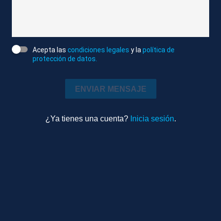
Compactado
Política
6m 29s
Ambiente
Acepta las
condiciones legales
y la
política de
protección de datos.
TEMAS RELACIONADOS
ENVIAR MENSAJE
MADRID
LEIRE DÍEZ
PSOE
¿Ya tienes una cuenta?
Inicia sesión
.
CORRUPCIÓN
Más videos